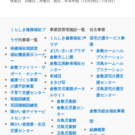
休業日 日曜日，月曜日，祝日，年末年始（12月29日～1月3日）
くらしき健康福祉プ
事業団管理施設一覧
自主事業
くらしき健康福祉プ
居宅介護サービス事
ラザ
内事業一覧
ラザ
業
保健福祉相談室
まびいきいきプラザ
倉敷ホームヘル
福祉機器展示コーナ
倉敷市ふじ園
プステーション
ー
倉敷北高齢者福祉セ
児島ホームヘル
倉敷ファミリー・サ
ンター
プステーション
ポート・センター
有城荘
倉敷居宅介護支
健康づくり事業
まきび荘
援センター
介護予防事業
倉敷市児童館ポータ
児島居宅介護支
子育て支援センター
ルサイト
援センター
視能訓練室
倉敷児童館
言語聴能訓練室
倉敷北児童セン
倉敷市総合福祉事業
障がい者デイサービ
ター
スセンター
水島児童館
団
障がい者就業・生活
児島児童館
組織概要
支援センター
玉島児童館