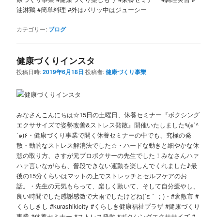
油淋鶏 #簡単料理 #外はパリッ中はジューシー
カテゴリー:
ブログ
健康づくりインスタ
投稿日時:
2019年6月18日
投稿者:
健康づくり事業
みなさんこんにちは☆15日の土曜日、休養セミナー『ボクシング
エクササイズで姿勢改善&ストレス発散』開催いたしました٩(๑`^
´๑)۶・健康づくり事業で開く休養セミナーの中でも、究極の発
散・動的なストレス解消法でした☆・ハードな動きと細やかな休
憩の取り方、さすが元プロボクサーの先生でした！みなさんハァ
ハァ言いながらも、普段できない運動を楽しんでくれました♪最
後の15分くらいはマットの上でストレッチとセルフケアのお
話。・先生の元気もらって、楽しく動いて、そして自分癒やし、
良い時間でした感謝感激で大雨でしたけどね(´ε｀；)・#倉敷市 #
くらしきし #kurashikicity #くらしき健康福祉プラザ #健康づくり
事業 #休養セミナー #ストレス発散 #ボクシングエクササイズ #