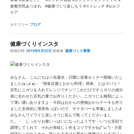
倉敷市民あつまれ #健康づくり楽しもう #ストレッチ #セルフ
ケア
カテゴリー:
ブログ
健康づくりインスタ
投稿日時:
2019年5月22日
投稿者:
健康づくり事業
みなさん、こんにちは☆先週水・日曜に栄養セミナー開催いたし
ました(๑´ڡ`๑)・『簡単豆腐とおから料理』簡単、とはズバリ！
豆乳にニガリを入れてレンジでチン♡これだけですニガリの成分
表に合わせた豆乳の量でお作りください。ニガリにも種類によっ
て薄い濃いありますよ・今回はおからの煮物おからケーキも作り
ました全体的に薄茶色っぽいので、サラダバーも準備しました♪
みなさんワイワイと楽しそうに並んで取ってくださいまし
た。・ しっかりお腹いっぱいになったようです・いつも笑顔で
調理してくれて、それが美味しく作るコツですかね(*´ω`*)・大変
好評なこのセミナー、気になる方はお早めに健康づくりまで♡・