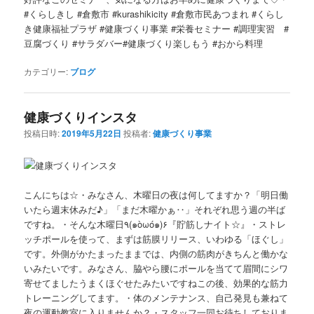
#くらしきし #倉敷市 #kurashikicity #倉敷市民あつまれ #くらし
き健康福祉プラザ #健康づくり事業 #栄養セミナー #調理実習 #
豆腐づくり #サラダバー#健康づくり楽しもう #おから料理
カテゴリー:
ブログ
健康づくりインスタ
投稿日時:
2019年5月22日
投稿者:
健康づくり事業
こんにちは☆・みなさん、木曜日の夜は何してますか？「明日働
いたら週末休みだ♪」「まだ木曜かぁ‥」それぞれ思う週の半ば
ですね。・そんな木曜日٩(๑òωó๑)۶『貯筋しナイト☆』・ストレ
ッチポールを使って、まずは筋膜リリース、いわゆる「ほぐし」
です。外側がかたまったままでは、内側の筋肉がきちんと働かな
いみたいです。みなさん、脇やら腰にポールを当てて眉間にシワ
寄せてましたうまくほぐせたみたいですねこの後、効果的な筋力
トレーニングしてます。・体のメンテナンス、自己発見も兼ねて
夜の運動教室に入りませんか？・スタッフ一同お待ちしておりま