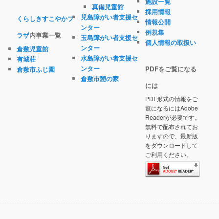
施設一覧
真備児童館
採用情報
児島障がい者支援セ
くらしきすこやかプ
情報公開
ンター
例規集
ラザ
内事業一覧
玉島障がい者支援セ
個人情報の取扱い
ンター
倉敷児童館
水島障がい者支援セ
有城荘
ンター
PDFをご覧になる
倉敷市ふじ園
倉敷市憩の家
には
PDF形式の情報をご
覧になるにはAdobe
Readerが必要です。
無料で配布されてお
りますので、最新版
をダウンロードして
ご利用ください。