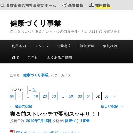
倉敷市総合福祉事業団ホーム
新着情報
採用情報
健康づくり事業
自分をちょっと変えたい人・今の自分を知りたい人はぜひお電話を！
メ
利用案内
レッスン
短期教室
講師派遣
個別相談
メ
サ
イ
ン
SNS
ご予約
よくあるご質問
イ
ブ
メ
ニ
ン
コ
ュ
健康づくり事業
投稿者「
」のアーカイブ
ー
コ
ン
62 / 63
« 先
頭
«
...
10
20
30
...
59
60
61
62
63
»
ン
テ
投
←
過去の投稿
新しい投稿
→
テ
ン
稿
寝る前ストレッチで翌朝スッキリ！！
ナ
投稿日時:
2019年7月15日
投稿者:
健康づくり事業
ン
ツ
ビ
ゲ
寝る前ストレッチで翌朝スッキリ！！