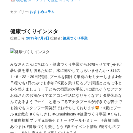
ツ
へ
ー
シ
カテゴリー:
おすすめコラム
へ
移
ョ
ン
移
動
健康づくりインスタ
投稿日時:
2019年7月9日
投稿者:
健康づくり事業
動
みなさんこんにちは☆・健康づくり事業からお知らせです(•ө•)♡
暑い夏を乗り切るために、水に癒やしてもらいませんか・8月の
1・8・22・29日特別にプールを開けて単発のセミナーします♪全
日程でも1日のみでも参加OK夏を乗り切るプチ講話とともに体と
心を整えましょう・子どもの宿題のお手伝いに疲れそうなアナタ
お孫さんのお預かりでエアコン生活になりそうなアナタ夏休みな
んてあるようでナイ、と思ってるアナタプールが好きでも苦手で
も誰でもスタッフ一同笑顔でお待ちしております
・#夏はプー
ル #倉敷市 #くらしきし #kurashikicity #健康づくり事業 #くらし
き健康福祉プラザ #単発セミナー #プールセミナー #倉敷市民
あつまれ #健康づくり楽しもう #夏のイベント情報 #癒やしのプ
ール #水に癒される #夏をのりきろう