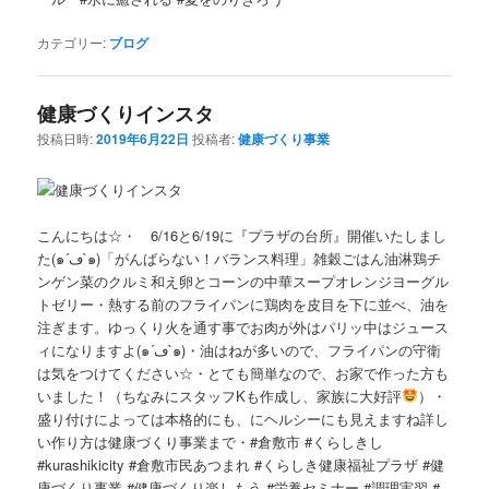
カテゴリー:
ブログ
健康づくりインスタ
投稿日時:
2019年6月22日
投稿者:
健康づくり事業
こんにちは☆・ 6/16と6/19に『プラザの台所』開催いたしまし
た(๑´ڡ`๑)「がんばらない！バランス料理」雑穀ごはん油淋鶏チ
ンゲン菜のクルミ和え卵とコーンの中華スープオレンジヨーグル
トゼリー・熱する前のフライパンに鶏肉を皮目を下に並べ、油を
注ぎます。ゆっくり火を通す事でお肉が外はパリッ中はジュース
ィになりますよ(๑´ڡ`๑)・油はねが多いので、フライパンの守衛
は気をつけてください☆・とても簡単なので、お家で作った方も
いました！（ちなみにスタッフKも作成し、家族に大好評
）・
盛り付けによっては本格的にも、にヘルシーにも見えますね詳し
い作り方は健康づくり事業まで・#倉敷市 #くらしきし
#kurashikicity #倉敷市民あつまれ #くらしき健康福祉プラザ #健
康づくり事業 #健康づくり楽しもう #栄養セミナー #調理実習 #