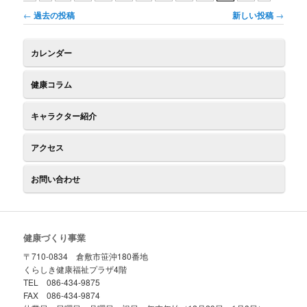
投
←
過去の投稿
新しい投稿
→
稿
ナ
カレンダー
ビ
ゲ
健康コラム
ー
シ
ョ
キャラクター紹介
ン
アクセス
お問い合わせ
健康づくり事業
〒710-0834 倉敷市笹沖180番地
くらしき健康福祉プラザ4階
TEL 086-434-9875
FAX 086-434-9874